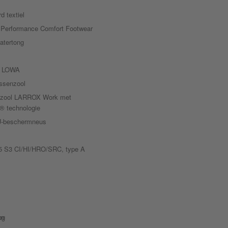
d textiel
erformance Comfort Footwear
atertong
ol LOWA
ussenzool
zool LARROX Work met
technologie
PU-beschermneus
 S3 CI/HI/HRO/SRC, type A