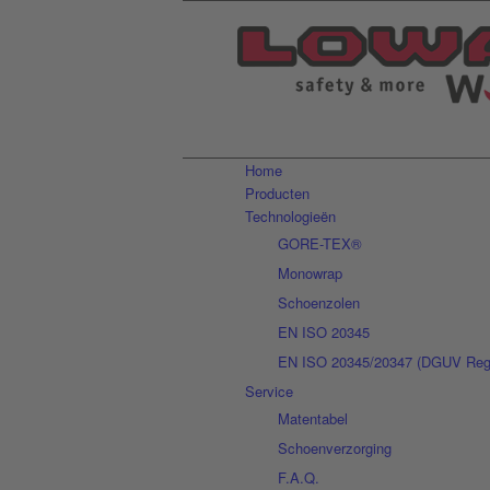
Home
Producten
Technologieën
GORE-TEX®
Monowrap
Schoenzolen
EN ISO 20345
EN ISO 20345/20347 (DGUV Rege
Service
Matentabel
Schoenverzorging
F.A.Q.