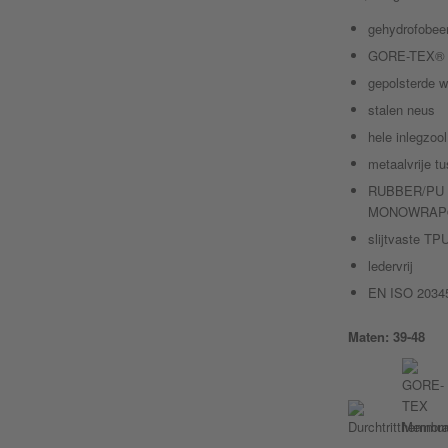
gehydrofobeer
GORE-TEX® P
gepolsterde w
stalen neus
hele inlegzo
metaalvrije t
RUBBER/PU 
MONOWRAP® 
slijtvaste T
ledervrij
EN ISO 20345
Maten: 39-48