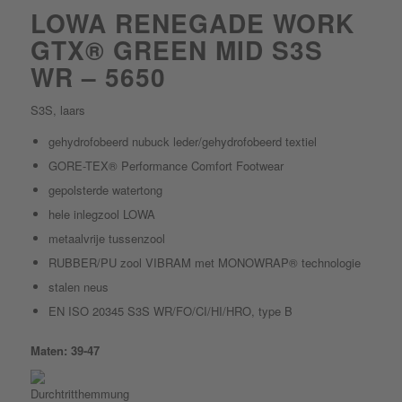
LOWA RENEGADE WORK
GTX® GREEN MID S3S
WR – 5650
S3S, laars
gehydrofobeerd nubuck leder/gehydrofobeerd textiel
GORE-TEX® Performance Comfort Footwear
gepolsterde watertong
hele inlegzool LOWA
metaalvrije tussenzool
RUBBER/PU zool VIBRAM met MONOWRAP® technologie
stalen neus
EN ISO 20345 S3S WR/FO/CI/HI/HRO, type B
Maten: 39-47