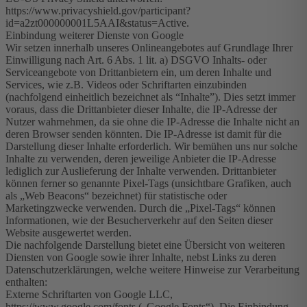
https://www.privacyshield.gov/participant?
id=a2zt000000001L5AAI&status=Active.
Einbindung weiterer Dienste von Google
Wir setzen innerhalb unseres Onlineangebotes auf Grundlage Ihrer
Einwilligung nach Art. 6 Abs. 1 lit. a) DSGVO Inhalts- oder
Serviceangebote von Drittanbietern ein, um deren Inhalte und
Services, wie z.B. Videos oder Schriftarten einzubinden
(nachfolgend einheitlich bezeichnet als “Inhalte”). Dies setzt immer
voraus, dass die Drittanbieter dieser Inhalte, die IP-Adresse der
Nutzer wahrnehmen, da sie ohne die IP-Adresse die Inhalte nicht an
deren Browser senden könnten. Die IP-Adresse ist damit für die
Darstellung dieser Inhalte erforderlich. Wir bemühen uns nur solche
Inhalte zu verwenden, deren jeweilige Anbieter die IP-Adresse
lediglich zur Auslieferung der Inhalte verwenden. Drittanbieter
können ferner so genannte Pixel-Tags (unsichtbare Grafiken, auch
als „Web Beacons“ bezeichnet) für statistische oder
Marketingzwecke verwenden. Durch die „Pixel-Tags“ können
Informationen, wie der Besucherverkehr auf den Seiten dieser
Website ausgewertet werden.
Die nachfolgende Darstellung bietet eine Übersicht von weiteren
Diensten von Google sowie ihrer Inhalte, nebst Links zu deren
Datenschutzerklärungen, welche weitere Hinweise zur Verarbeitung
enthalten:
Externe Schriftarten von Google LLC,
https://www.google.com/fonts („Google Fonts“). Die Einbindung