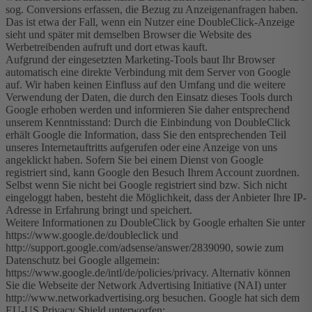
sog. Conversions erfassen, die Bezug zu Anzeigenanfragen haben.
Das ist etwa der Fall, wenn ein Nutzer eine DoubleClick-Anzeige
sieht und später mit demselben Browser die Website des
Werbetreibenden aufruft und dort etwas kauft.
Aufgrund der eingesetzten Marketing-Tools baut Ihr Browser
automatisch eine direkte Verbindung mit dem Server von Google
auf. Wir haben keinen Einfluss auf den Umfang und die weitere
Verwendung der Daten, die durch den Einsatz dieses Tools durch
Google erhoben werden und informieren Sie daher entsprechend
unserem Kenntnisstand: Durch die Einbindung von DoubleClick
erhält Google die Information, dass Sie den entsprechenden Teil
unseres Internetauftritts aufgerufen oder eine Anzeige von uns
angeklickt haben. Sofern Sie bei einem Dienst von Google
registriert sind, kann Google den Besuch Ihrem Account zuordnen.
Selbst wenn Sie nicht bei Google registriert sind bzw. Sich nicht
eingeloggt haben, besteht die Möglichkeit, dass der Anbieter Ihre IP-
Adresse in Erfahrung bringt und speichert.
Weitere Informationen zu DoubleClick by Google erhalten Sie unter
https://www.google.de/doubleclick und
http://support.google.com/adsense/answer/2839090, sowie zum
Datenschutz bei Google allgemein:
https://www.google.de/intl/de/policies/privacy. Alternativ können
Sie die Webseite der Network Advertising Initiative (NAI) unter
http://www.networkadvertising.org besuchen. Google hat sich dem
EU-US Privacy Shield unterworfen: