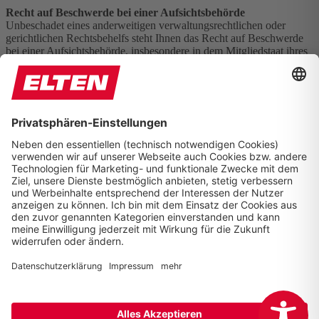
Recht auf Beschwerde bei einer Aufsichtsbehörde
Unbeschadet eines anderweitigen verwaltungsrechtlichen oder
gerichtlichen Rechtsbehelfs steht Ihnen das Recht auf Beschwerde
bei einer Aufsichtsbehörde, insbesondere in dem Mitgliedstaat ihres
Aufenthaltsorts, ihres Arbeitsplatzes oder des Orts des mutmaßlichen
Verstoßes, zu, wenn Sie der Ansicht sind, dass die Verarbeitung der
Sie betreffenden personenbezogenen Daten gegen die DSGVO
verstößt.
LOWA Work c/o
ELTEN GmbH
Ostwall 7-13
D – 47589 Uedem
Tel. +49 (0) 2825 - 80 168
service@lowa-work.com
Home
Impressum
Datenschutz
Erklärung Barrierefreiheit
Sitemap
© Copyright ELTEN GmbH - Sicherheitsschuhe - Arbeitsschuhe