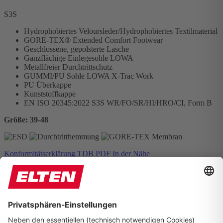
S3S
Hydrophobiertes Veloursleder/Hydrophobiertes Textilmaterial
GORE-TEX® Extended Comfort Footwear
Geschlossene, gepolsterte Lasche
Ganzflächige Einlegesohle LOWA
Metallfreier Durchtrittschutz
GUMMI/PU Sohle LOWA X-Trac Work
PU Überkappe
Kunststoffkappe
EN ISO 20345:2022 S3S WR/FO/SR/HI/HRO/CI, Form B
Größe: 39-48
Konformitätserklärung
TDB
PDF
In der Nähe
Zum Online-Shop
LOWA Work c/o
ELTEN GmbH
Ostwall 7-13
D – 47589 Uedem
Tel. +49 (0) 2825 - 80 168