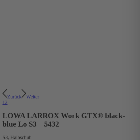
Zurück
Weiter
1
2
LOWA LARROX Work GTX® black-
blue Lo S3 – 5432
S3, Halbschuh