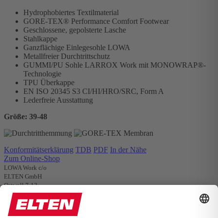
Hydrophobiertes Textilmaterial
GORE-TEX® Performance Comfort Footwear
Geschlossene, gepolsterte Lasche
Stahlkappe
Ganzflächige Einlegesohle LOWA
Metallfreier Durchtrittschutz
GUMMI/PU Sohle LARROX Work mit MONOWRAP®-
Technologie
TPU Überkappe
EN ISO 20345 S3 CI/HI/HRO/SRC, Form A
Lederfreie Ausstattung
Größe: 39-48
Konformitätserklärung
TDB
PDF
In der Nähe
Zum Online-Shop
LOWA Work c/o
ELTEN GmbH
Ostwall 7-13
D – 47589 Uedem
Tel. +49 (0) 2825 - 80 168