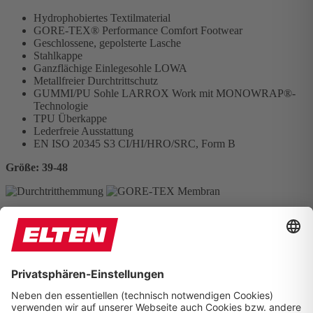
Hydrophobiertes Textilmaterial
GORE-TEX® Performance Comfort Footwear
Geschlossene, gepolsterte Lasche
Stahlkappe
Ganzflächige Einlegesohle LOWA
Metallfreier Durchtrittschutz
GUMMI/PU Sohle LARROX Work mit MONOWRAP®-
Technologie
TPU Überkappe
Lederfreie Ausstattung
EN ISO 20345 S3 CI/HI/HRO/SRC, Form B
Größe: 39-48
Konformitätserklärung
TDB
PDF
In der Nähe
Zum Online-Shop
LOWA Work c/o
ELTEN GmbH
Ostwall 7-13
D – 47589 Uedem
Tel. +49 (0) 2825 - 80 168