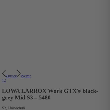
Zurück
Weiter
1
2
LOWA LARROX Work GTX® black-
grey Mid S3 – 5480
S3, Halbschuh